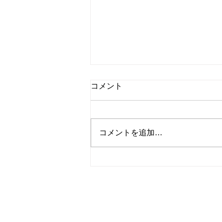
コメント
コメントを追加…
補正タオル3枚使用のお店の
は苦しく着崩れる