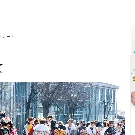
ィネート
て