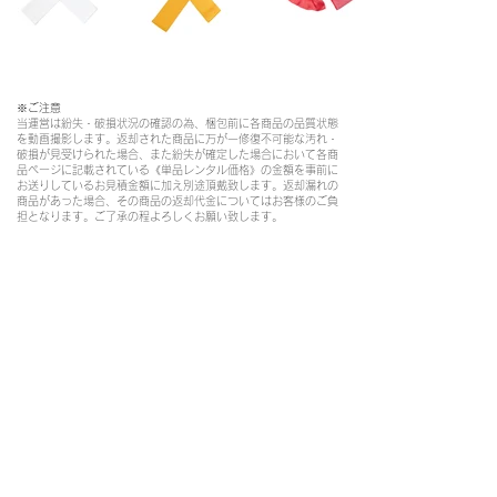
※ご注意​
当運営は紛失・破損状況の確認の為、梱包前に各商品の品質状態
を動画撮影します。返却された商品に万が一修復不可能な汚れ・
破損が見受けられた場合、また紛失が確定した場合において各商
品ページに記載されている《単品レンタル価格》の金額を事前に
お送りしているお見積金額に加え別途頂戴致します。返却漏れの
商品があった場合、その商品の返却代金についてはお客様のご負
担となります。ご了承の程よろしくお願い致します。
​ブログ
特定商取引に基づく表記
プライバシーポリシー
​利用規約
080-6530-3588
お問い合わせ
beauty-charm@belfascino
.com