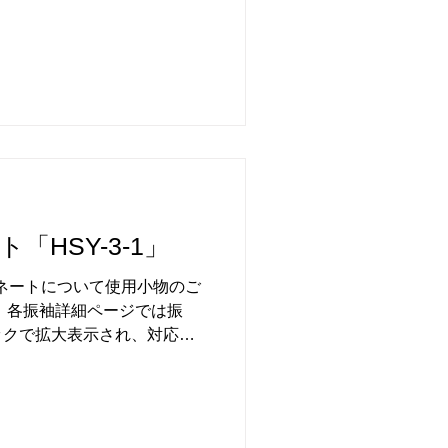
「HSY-3-1」
ディネートについて使用小物のご
、各振袖詳細ページでは振
ックで拡大表示され、対応サ
色味使い・柄の決め方などご