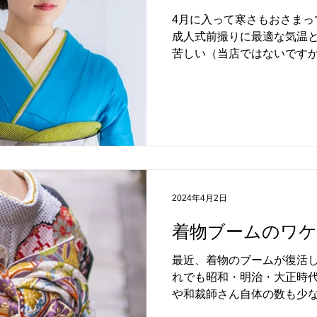
4月に入って寒さもおさまっ
成人式前撮りに最適な気温と
苦しい（当店ではないです
ですが）が頭をよぎると思
そうでないお店も稀にあります
2024年4月2日
着物ブームのワケ
最近、着物のブームが復活
れでも昭和・明治・大正時
や和裁師さん自体の数も少
が小さくなっているのが現状