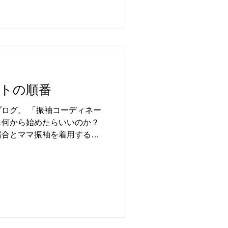
トの順番
ログ。 「振袖コーディネー
も何から始めたらいいのか？
場合とママ振袖を着用する
る」というような縛りがある
...