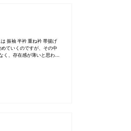
 振袖 半衿 重ね衿 帯揚げ
を決めていくのですが、その中
なく、存在感が薄いと思われ
だけでも印象がガラリと変わ
要素を秘めているのがこの重