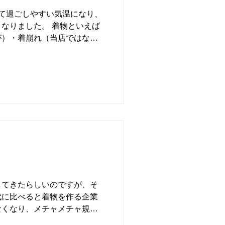
て過ごしやすい気温になり、
なりました。 着物といえば
が）・着崩れ（当店ではない
います。ただ、当店のように
。...
してきたらしいのですが、そ
代に比べると着物を作る企業
なくなり、メチャメチャ規模
です。 ですが、そんな昨今