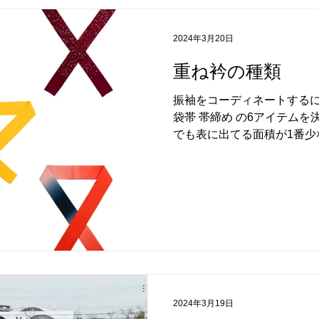
2024年3月20日
重ね衿の種類
振袖をコーディネートするには
袋帯 帯締め の6アイテム
でも表に出てる面積が1番少
がちですが、少し色が違う
ってしまう、かなり重要な
ね衿。...
2024年3月19日