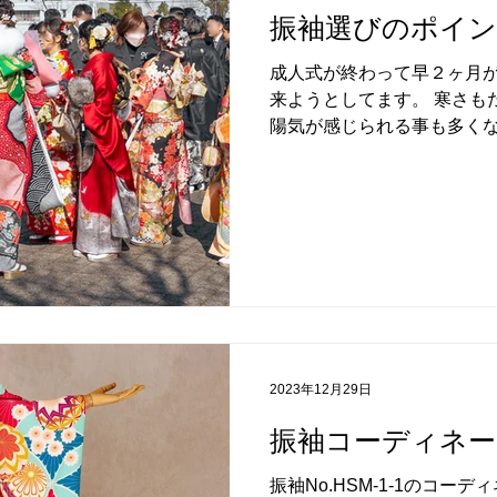
振袖選びのポイ
成人式が終わって早２ヶ月
来ようとしてます。 寒さも
陽気が感じられる事も多くな
年に成人を迎えるお嬢様の
たお嬢様の後撮り撮影にち
す。...
2023年12月29日
振袖コーディネート
振袖No.HSM-1-1のコー