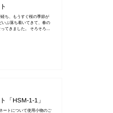
ント
が経ち、もうすぐ桜の季節が
だいぶ落ち着いてきて、春の
ってきました。 そろそろ来
前撮り・今年成人を迎えられ
ょうどいい季節がやってきま
「HSM-1-1」
ディネートについて使用小物のご