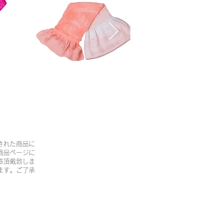
された商品に
商品ページに
途頂戴致しま
ます。ご了承