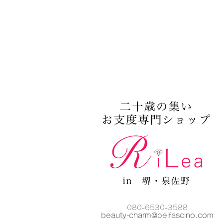
080-6530-3588
beauty-charm@belfascino
.com