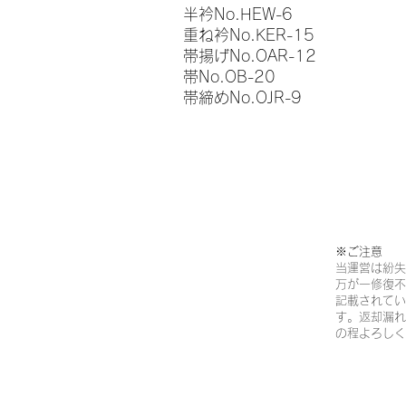
半衿No.HEW-6
重ね衿No.KER-15
帯揚げNo.OAR-12
帯No.OB-20
帯締めNo.OJR-9
※ご注意​
当運営は紛失
万が一修復不
記載されてい
す。返却漏れ
の程よろしく