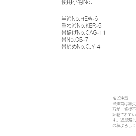
使用小物No.
半衿No.HEW-6
重ね衿No.KER-5
帯揚げNo.OAG-11
帯No.OB-7
帯締めNo.OJY-4
※ご注意​
当運営は紛失
万が一修復不
記載されてい
す。返却漏れ
の程よろしく