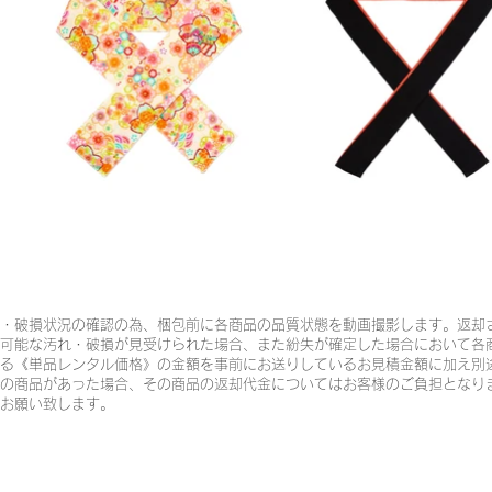
・破損状況の確認の為、梱包前に各商品の品質状態を動画撮影します。返却
可能な汚れ・破損が見受けられた場合、また紛失が確定した場合において各
る《単品レンタル価格》の金額を事前にお送りしているお見積金額に加え別
の商品があった場合、その商品の返却代金についてはお客様のご負担となり
お願い致します。