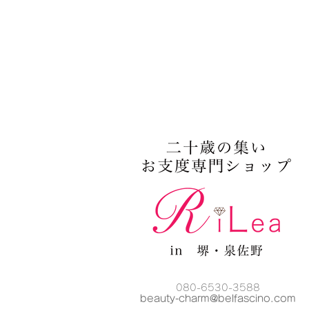
080-6530-3588
beauty-charm@belfascino
.com