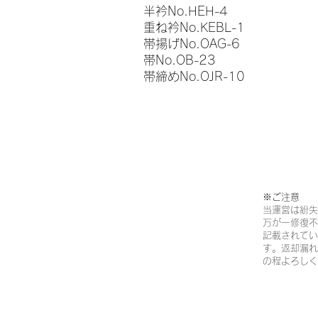
半衿No.HEH-4
重ね衿No.KEBL-1
帯揚げNo.OAG-6
帯No.OB-23
帯締めNo.OJR-10
※ご注意​
当運営は紛失
万が一修復不
記載されてい
す。返却漏れ
の程よろしく