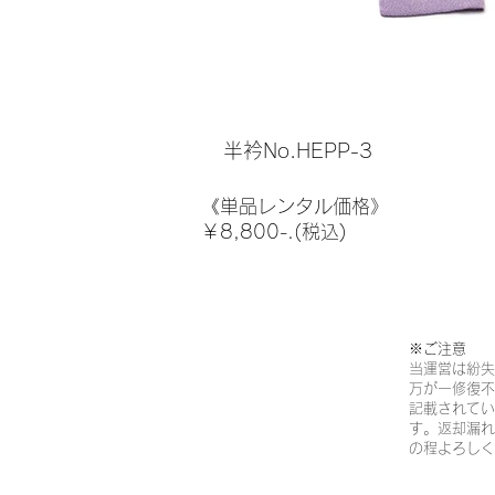
半衿No.HEPP-3
《単品レンタル価格》
￥8,800-.(税込)
※ご注意​
当運営は紛失
万が一修復不
記載されてい
す。返却漏れ
の程よろしく