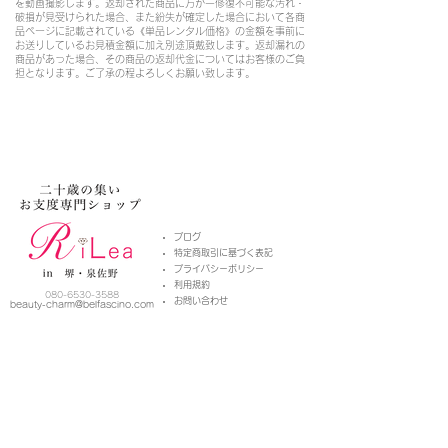
を動画撮影します。返却された商品に万が一修復不可能な汚れ・
破損が見受けられた場合、また紛失が確定した場合において各商
品ページに記載されている《単品レンタル価格》の金額を事前に
お送りしているお見積金額に加え別途頂戴致します。返却漏れの
商品があった場合、その商品の返却代金についてはお客様のご負
担となります。ご了承の程よろしくお願い致します。
​ブログ
特定商取引に基づく表記
プライバシーポリシー
​利用規約
080-6530-3588
お問い合わせ
beauty-charm@belfascino
.com
ベルファッシノコンテンツ
着付け塾ベルファッシノ
Youtube「
着付け師Cheeのベルチャンネル」
二十歳の集いお支度専門ショップ「リレア」​
ZEN-Photo