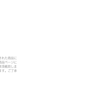
された商品に
商品ページに
途頂戴致しま
ます。ご了承