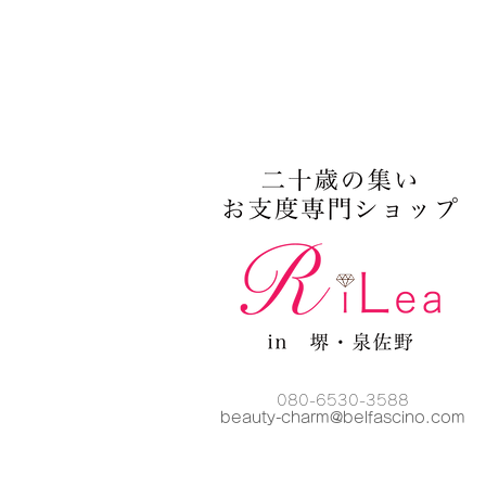
080-6530-3588
beauty-charm@belfascino
.com