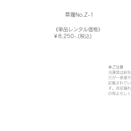
草履No.Z-1
《単品レンタル価格》
￥8,250-.(税込)
※ご注意​
当運営は紛失
万が一修復不
記載されてい
す。返却漏れ
の程よろしく