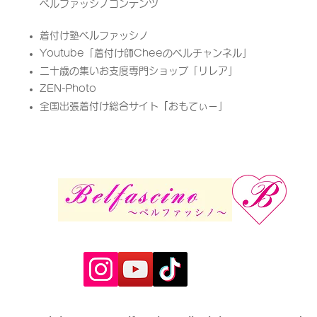
ベルファッシノコンテンツ
着付け塾ベルファッシノ
Youtube「
着付け師Cheeのベルチャンネル」
二十歳の集いお支度専門ショップ「リレア」​
ZEN-Photo
全国出張着付け総合サイト
「
​おもてぃー」​