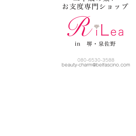
080-6530-3588
beauty-charm@belfascino
.com