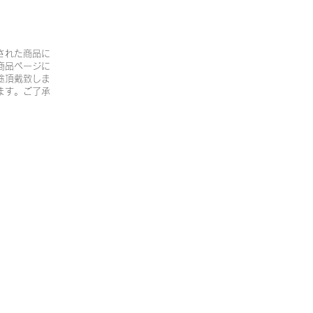
された商品に
商品ページに
途頂戴致しま
ます。ご了承