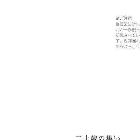
※ご注意​
当運営は紛失
万が一修復不
記載されてい
す。返却漏れ
の程よろしく