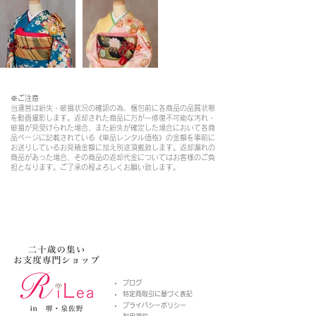
※ご注意​
当運営は紛失・破損状況の確認の為、梱包前に各商品の品質状態
を動画撮影します。返却された商品に万が一修復不可能な汚れ・
破損が見受けられた場合、また紛失が確定した場合において各商
品ページに記載されている《単品レンタル価格》の金額を事前に
お送りしているお見積金額に加え別途頂戴致します。返却漏れの
商品があった場合、その商品の返却代金についてはお客様のご負
担となります。ご了承の程よろしくお願い致します。
​ブログ
特定商取引に基づく表記
プライバシーポリシー