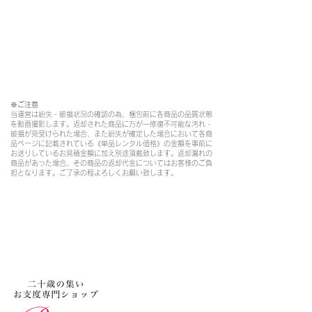
※ご注意​
当運営は紛失・破損状況の確認の為、梱包前に各商品の品質状態
を動画撮影します。返却された商品に万が一修復不可能な汚れ・
破損が見受けられた場合、また紛失が確定した場合において各商
品ページに記載されている《単品レンタル価格》の金額を事前に
お送りしているお見積金額に加え別途頂戴致します。返却漏れの
商品があった場合、その商品の返却代金についてはお客様のご負
担となります。ご了承の程よろしくお願い致します。