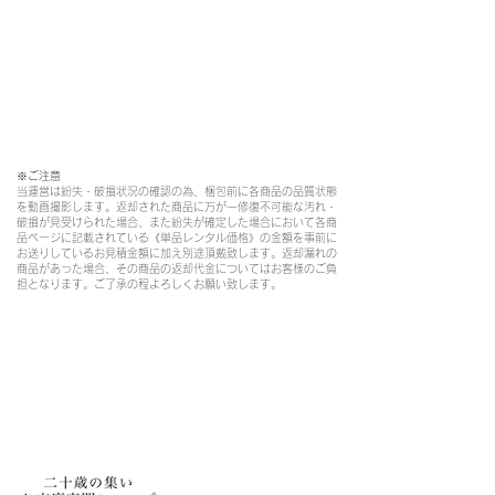
※ご注意​
当運営は紛失・破損状況の確認の為、梱包前に各商品の品質状態
を動画撮影します。返却された商品に万が一修復不可能な汚れ・
破損が見受けられた場合、また紛失が確定した場合において各商
品ページに記載されている《単品レンタル価格》の金額を事前に
お送りしているお見積金額に加え別途頂戴致します。返却漏れの
商品があった場合、その商品の返却代金についてはお客様のご負
担となります。ご了承の程よろしくお願い致します。