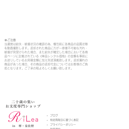
※ご注意​
当運営は紛失・破損状況の確認の為、梱包前に各商品の品質状態
を動画撮影します。返却された商品に万が一修復不可能な汚れ・
破損が見受けられた場合、また紛失が確定した場合において各商
品ページに記載されている《単品レンタル価格》の金額を事前に
お送りしているお見積金額に加え別途頂戴致します。返却漏れの
商品があった場合、その商品の返却代金についてはお客様のご負
担となります。ご了承の程よろしくお願い致します。
​ブログ
特定商取引に基づく表記
プライバシーポリシー