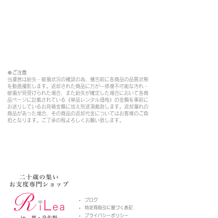
※ご注意​
当運営は紛失・破損状況の確認の為、梱包前に各商品の品質状態
を動画撮影します。返却された商品に万が一修復不可能な汚れ・
破損が見受けられた場合、また紛失が確定した場合において各商
品ページに記載されている《単品レンタル価格》の金額を事前に
お送りしているお見積金額に加え別途頂戴致します。返却漏れの
商品があった場合、その商品の返却代金についてはお客様のご負
担となります。ご了承の程よろしくお願い致します。
​ブログ
特定商取引に基づく表記
プライバシーポリシー