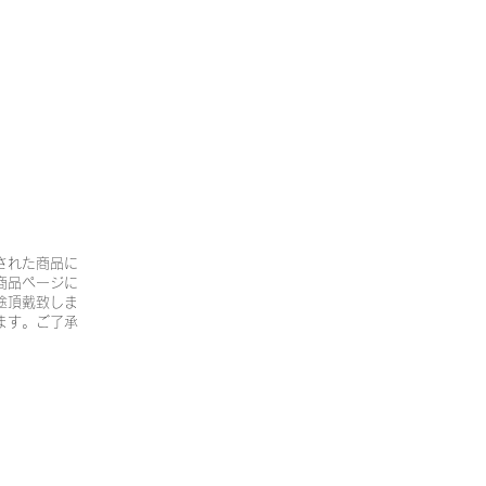
された商品に
商品ページに
途頂戴致しま
ます。ご了承