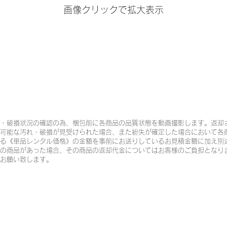
画像クリックで拡大表示
・破損状況の確認の為、梱包前に各商品の品質状態を動画撮影します。返却
可能な汚れ・破損が見受けられた場合、また紛失が確定した場合において各
る《単品レンタル価格》の金額を事前にお送りしているお見積金額に加え別
の商品があった場合、その商品の返却代金についてはお客様のご負担となり
お願い致します。