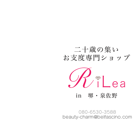
080-6530-3588
beauty-charm@belfascino
.com