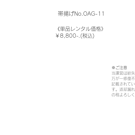
帯揚げNo.OAG-11
《単品レンタル価格》
￥8,800-.(税込)
※ご注意​
当運営は紛失
万が一修復不
記載されてい
す。返却漏れ
の程よろしく