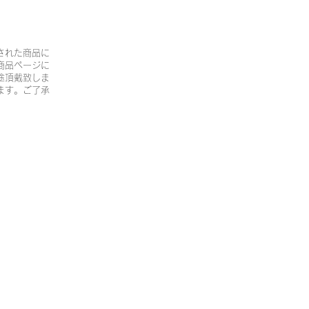
された商品に
商品ページに
途頂戴致しま
ます。ご了承