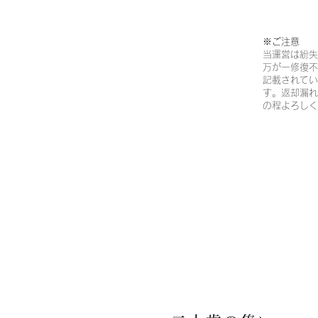
※ご注意​
当運営は紛失
万が一修復不
記載されてい
す。返却漏れ
の程よろしく