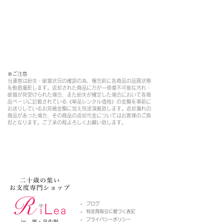
※ご注意​
当運営は紛失・破損状況の確認の為、梱包前に各商品の品質状態
を動画撮影します。返却された商品に万が一修復不可能な汚れ・
破損が見受けられた場合、また紛失が確定した場合において各商
品ページに記載されている《単品レンタル価格》の金額を事前に
お送りしているお見積金額に加え別途頂戴致します。返却漏れの
商品があった場合、その商品の返却代金についてはお客様のご負
担となります。ご了承の程よろしくお願い致します。
​ブログ
特定商取引に基づく表記
プライバシーポリシー