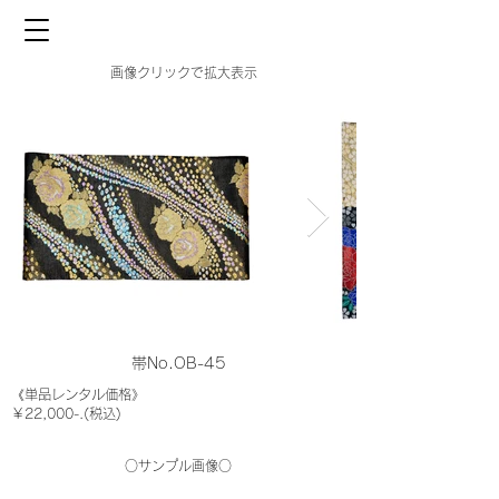
画像クリックで拡大表示
帯No.OB-45
《単品レンタル価格》
￥22,000-.(税込)
○サンプル画像○