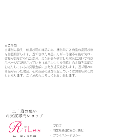
※ご注意​
当運営は紛失・破損状況の確認の為、梱包前に各商品の品質状態
を動画撮影します。返却された商品に万が一修復不可能な汚れ・
破損が見受けられた場合、また紛失が確定した場合において各商
品ページに記載されている《単品レンタル価格》の金額を事前に
お送りしているお見積金額に加え別途頂戴致します。返却漏れの
商品があった場合、その商品の返却代金についてはお客様のご負
担となります。ご了承の程よろしくお願い致します。
​ブログ
特定商取引に基づく表記
プライバシーポリシー